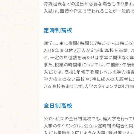
育課程表などの提出が必要な場合もあります
入試は、面接や作文で行われることが一般的で
定時制高校
通学し、主に夜間4時間（17時ごろ～21時ご
2018年度は約2万人が定時制高校を卒業して
と、一定の単位数を満たせば学年に関係なく卒
また、授業の時間帯については、午前部・午後
入試では、高校1年修了程度レベルの学力検
学力検査のない高校や、特に成人の志願者に
きる高校もあります。入学のタイミングは4月
全日制高校
公立・私立の全日制高校でも、編入学を行って
入学のタイミングは、公立は定時制の場合と同
入試も定時制と同じような内容・難易度です。