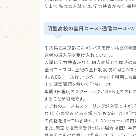
ります。私立の入試では、学力検査がなく、書
明聖高校の全日コース・通信コース・W
千葉県と東京都にキャンパスを持つ私立の明聖
退者の編入学を受け入れています。
入試は学力検査がなく、個人面接と出願時の書
全日コースは、上記の全日制高校と同じシス
す。WEBコースは、インターネットを利用した
上で確認問題を解いて学習します。
年間4日程度のスクーリングとWEB上でのレ
することが可能です。
いずれのコースもスクーリングが必要ですが
など、心の悩みがある場合でも安心して通学
の資格を持っているほか、カウンセラーが校内
また、教室で授業を受けづらい場合は個別学習
登校そのものが難しい場合には、テレビ・ラジ