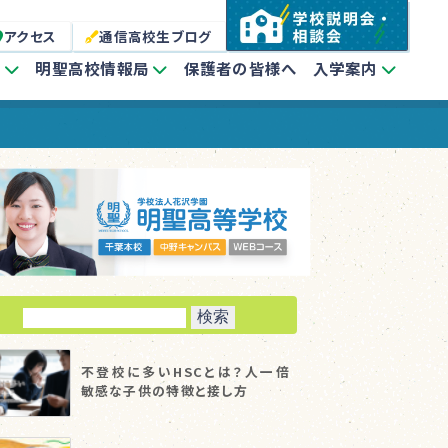
アクセス
通信高校生ブログ
介
明聖高校情報局
保護者の皆様へ
入学案内
検
索:
不登校に多いHSCとは？人一倍
敏感な子供の特徴と接し方