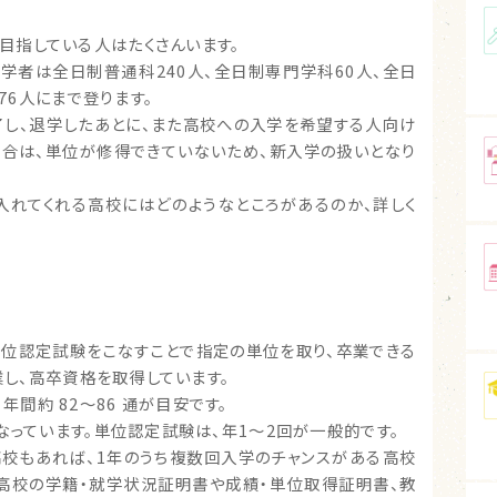
目指している人はたくさんいます。
入学者は全日制普通科240人、全日制専門学科60人、全日
176人にまで登ります。
了し、退学したあとに、また高校への入学を希望する人向け
場合は、単位が修得できていないため、新入学の扱いとなり
入れてくれる高校にはどのようなところがあるのか、詳しく
て単位認定試験をこなすことで指定の単位を取り、卒業できる
卒業し、高卒資格を取得しています。
間約 82～86 通が目安です。
くなっています。単位認定試験は、年1～2回が一般的です。
高校もあれば、1年のうち複数回入学のチャンスがある高校
た高校の学籍・就学状況証明書や成績・単位取得証明書、教