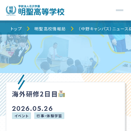
トップ
トップ
明聖高校情報局
（中野キャンパス）ニュース
明聖高校について
明聖でのキャンパスライフ
校舎・コース紹介
海外研修2日目
明聖高校情報局
2026.05.26
保護者の皆様へ
イベント
行事・体験学習
入学案内