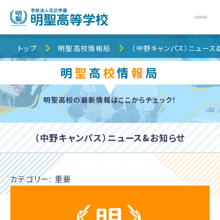
トップ
トップ
明聖高校情報局
（中野キャンパス）ニュース
明
聖
高
校
情
報
局
明聖高校について
明聖高校の最新情報はここからチェック！
明聖でのキャンパスライフ
校舎・コース紹介
（中野キャンパス）ニュース&お知らせ
明聖高校情報局
カテゴリー:
重要
保護者の皆様へ
入学案内