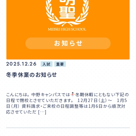
学校説明会
サイトマップ
プライバシーポリシー
2025.12.26
入試
重要
在校生・卒業生の方へ
冬季休業のお知らせ
通信高校生ブログ
こんにちは。 中野キャンパスでは
冬期休暇にともない下記の
日程で閉校とさせていただきます。 12月27日（土）～ 1月5
日（月） 資料請求・ご来校の日程調整等は1月6日から順次対
応させていただ […]
お問合せ
資料請求