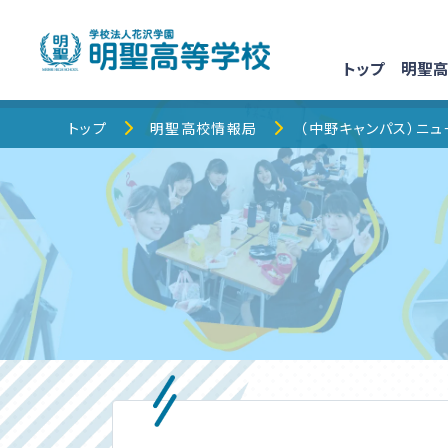
トップ
明聖高
トップ
トップ
明聖高校情報局
（中野キャンパス）ニュ
明聖高校について
明聖でのキャンパスライフ
校舎・コース紹介
明聖高校情報局
保護者の皆様へ