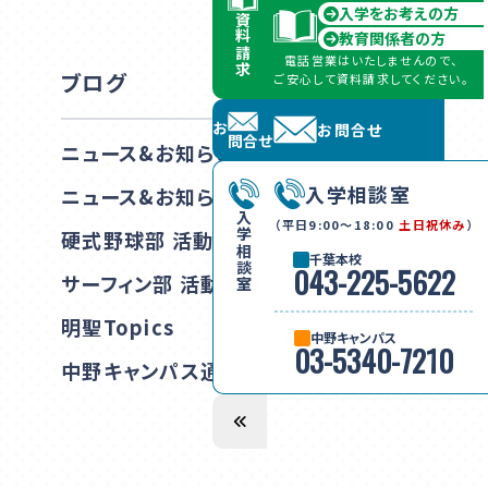
入学をお考えの方
資料請求
教育関係者の方
電話営業はいたしませんので、
ブログ
ご安心して資料請求してください。
お問合せ
お問合せ
ニュース&お知らせ 千葉本校
入学相談室
ニュース&お知らせ 中野キャンパス
入学相談室
（平日9:00〜18:00
土日祝休み
）
硬式野球部 活動報告
千葉本校
043-225-5622
サーフィン部 活動報告
明聖Topics
中野キャンパス
03-5340-7210
中野キャンパス通信