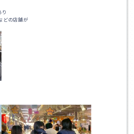
あり
子などの店舗が
アクセス
入学相談室
(平日9:00〜18:00
土日祝休み
)
千葉本校
043-225-5622
中野キャンパス
03-5340-7210