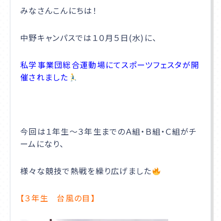
みなさんこんにちは！
学校説明会
中野キャンパスでは１０月５日(水)に、
サイトマップ
私学事業団総合運動場にてスポーツフェスタが開
催されました
プライバシーポリシー
在校生・卒業生の方へ
今回は１年生～３年生までのＡ組・Ｂ組・Ｃ組がチ
通信高校生ブログ
ームになり、
様々な競技で熱戦を繰り広げました
【３年生 台風の目】
お問合せ
資料請求