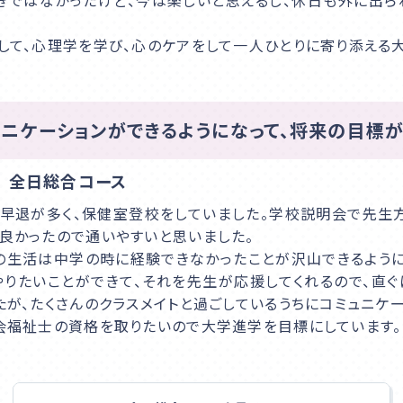
きではなかったけど、今は楽しいと思えるし、休日も外に出ら
して、心理学を学び、心のケアをして一人ひとりに寄り添える
アクセス
ニケーションができるようになって、将来の目標が
入学相談室
 全日総合コース
(平日9:00〜18:00
土日祝休み
)
早退が多く、保健室登校をしていました。学校説明会で先生方
千葉本校
043-225-5622
良かったので通いやすいと思いました。
の生活は中学の時に経験できなかったことが沢山できるように
やりたいことができて、それを先生が応援してくれるので、直
中野キャンパス
03-5340-7210
たが、たくさんのクラスメイトと過ごしているうちにコミュニケ
会福祉士の資格を取りたいので大学進学を目標にしています。