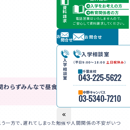
入学をお考えの方
資料請求
教育関係者の方
電話営業はいたしませんので、
ご安心して資料請求してください。
お問合せ
お問合せ
入学相談室
入学相談室
（平日9:00〜18:00
土日祝休み
）
千葉本校
043-225-5622
関わらずみんなで昼食を食べたり、放課後に
中野キャンパス
03-5340-7210
思う一方で、遅れてしまった勉強や人間関係の不安がいつ