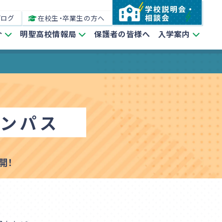
ブログ
在校生・卒業生の方へ
介
明聖高校情報局
保護者の皆様へ
入学案内
ャンパス
開！