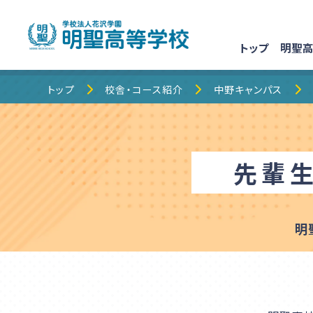
トップ
明聖高
トップ
トップ
校舎・コース紹介
中野キャンパス
明聖高校について
先輩
明聖でのキャンパスライフ
校舎・コース紹介
明
明聖高校情報局
保護者の皆様へ