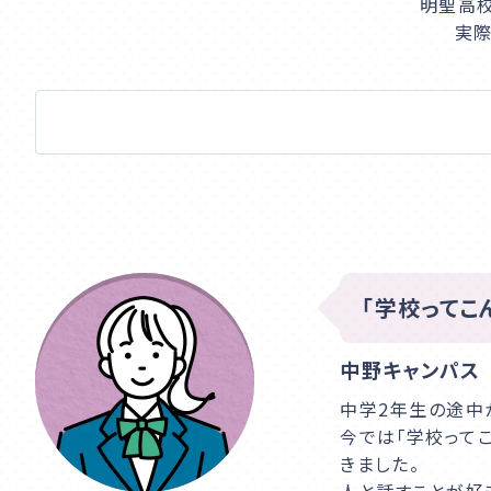
明聖高校
入学案内
実際
学校説明会
サイトマップ
プライバシーポリシー
在校生・卒業生の方へ
「学校ってこ
通信高校生ブログ
中野キャンパス
中学2年生の途中
今では「学校って
きました。