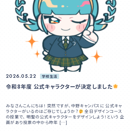
アクセス
入学相談室
(平日9:00〜18:00
土日祝休み
)
千葉本校
043-225-5622
2026.05.22
学校生活
中野キャンパス
03-5340-7210
令和8年度 公式キャラクターが決定しました
みなさんこんにちは！ 突然ですが、中野キャンパスに 公式キャ
ラクターがいるのはご存じでしょうか？
全日デザインコース
の授業で、 明聖の公式キャラクターをデザインしよう！という 企
画があり投票の中から昨年 […]