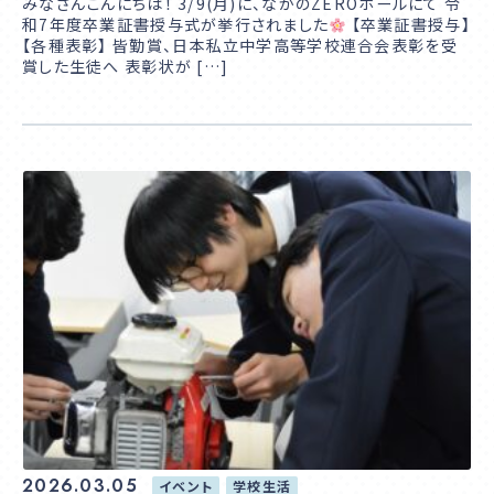
みなさんこんにちは！ 3/9(月)に、なかのZEROホールにて 令
和7年度卒業証書授与式が挙行されました
【卒業証書授与】
【各種表彰】 皆勤賞、日本私立中学高等学校連合会表彰を受
賞した生徒へ 表彰状が […]
2026.03.05
イベント
学校生活