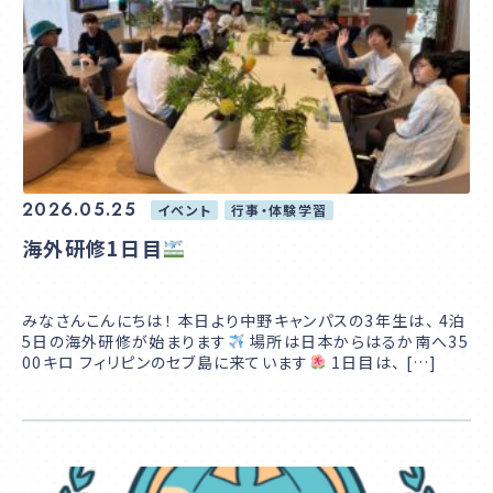
学校説明会
サイトマップ
プライバシーポリシー
2026.05.25
イベント
行事・体験学習
在校生・卒業生の方へ
海外研修1日目
通信高校生ブログ
みなさんこんにちは！ 本日より中野キャンパスの3年生は、 4泊
5日の海外研修が始まります
場所は日本からはるか南へ35
00キロ フィリピンのセブ島に来ています
1日目は、 […]
お問合せ
資料請求