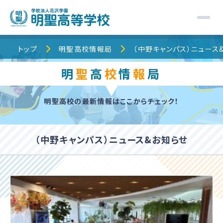
トップ
トップ
明聖高校情報局
（中野キャンパス）ニュース
明
聖
高
校
情
報
局
明聖高校について
明聖高校の最新情報はここからチェック！
明聖でのキャンパスライフ
校舎・コース紹介
（中野キャンパス）ニュース&お知らせ
明聖高校情報局
保護者の皆様へ
入学案内