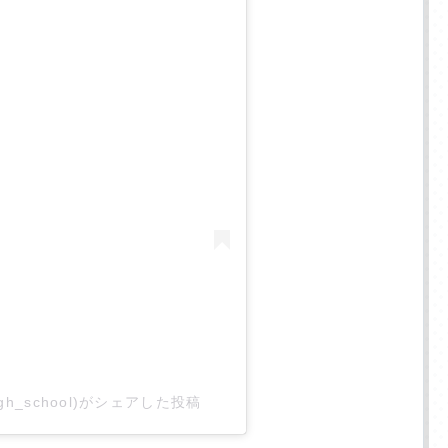
アクセス
入学相談室
(平日9:00〜18:00
土日祝休み
)
千葉本校
043-225-5622
中野キャンパス
03-5340-7210
gh_school)がシェアした投稿