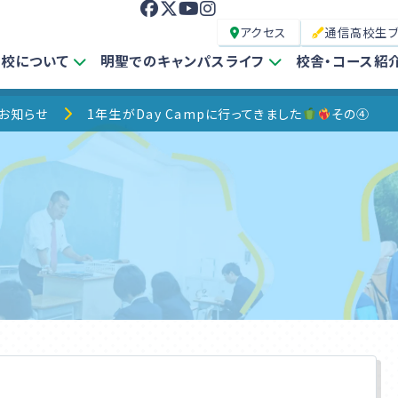
アクセス
通信高校生
校について
明聖でのキャンパスライフ
校舎・コース紹
&お知らせ
1年生がDay Campに行ってきました
その④