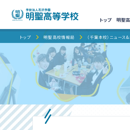
トップ
明聖高
トップ
トップ
明聖高校情報局
（千葉本校）ニュース
明聖高校について
明聖でのキャンパスライフ
校舎・コース紹介
明聖高校情報局
保護者の皆様へ