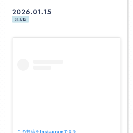
2026.01.15
学校説明会
部活動
サイトマップ
プライバシーポリシー
在校生・卒業生の方へ
通信高校生ブログ
お問合せ
資料請求
この投稿をInstagramで見る