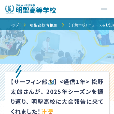
トップ
トップ
明聖高校情報局
（千葉本校）ニュース&お知
明聖高校について
明聖でのキャンパスライフ
校舎・コース紹介
【サーフィン部
】 <通信1年> 松野
明聖高校情報局
太郎さんが、 2025年シーズンを振
保護者の皆様へ
り返り、 明聖高校に大会報告に来て
くれました！
入学案内