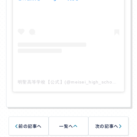
アクセス
入学相談室
(平日9:00〜18:00
土日祝休み
)
千葉本校
043-225-5622
明聖高等学校【公式】(@meisei_high_school)がシェアした投稿
中野キャンパス
03-5340-7210
前の記事へ
一覧へ
次の記事へ