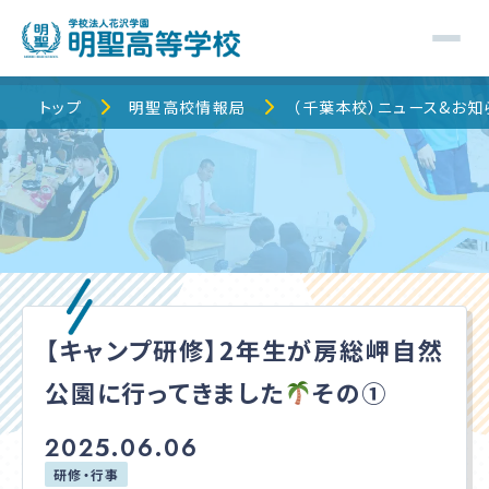
トップ
トップ
明聖高校情報局
（千葉本校）ニュース&お知
明聖高校について
明聖でのキャンパスライフ
校舎・コース紹介
【キャンプ研修】2年生が房総岬自然
明聖高校情報局
公園に行ってきました
その①
保護者の皆様へ
2025.06.06
研修・行事
入学案内