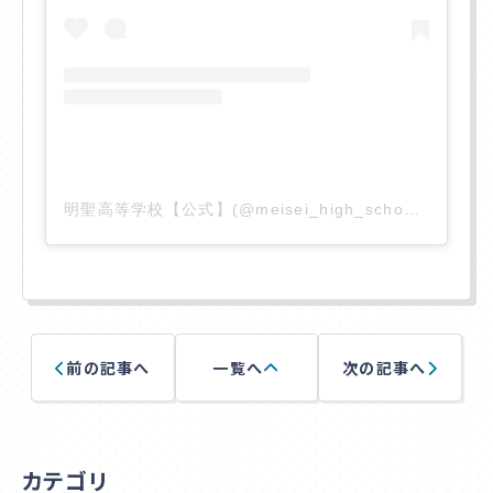
アクセス
入学相談室
(平日9:00〜18:00
土日祝休み
)
明聖高等学校【公式】(@meisei_high_school)がシェアした投稿
千葉本校
043-225-5622
中野キャンパス
03-5340-7210
前の記事へ
一覧へ
次の記事へ
カテゴリ