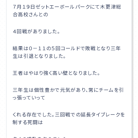
７月１９日ゼットエーボールパークにて木更津総
合高校さんとの
学校説明会
４回戦がありました。
サイトマップ
結果は０－１１の５回コールドで敗戦となり三年
プライバシーポリシー
生は引退となりました。
在校生・卒業生の方へ
王者はやはり強く高い壁となりました。
通信高校生ブログ
三年生は個性豊かで元気があり、常にチームを引
っ張っていって
くれる存在でした。三回戦での延長タイブレークを
制する死闘は
お問合せ
資料請求