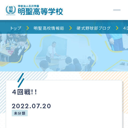
トップ
トップ
明聖高校情報局
硬式野球部ブログ
４
明聖高校について
明聖でのキャンパスライフ
校舎・コース紹介
４回戦！！
明聖高校情報局
2022.07.20
保護者の皆様へ
未分類
入学案内