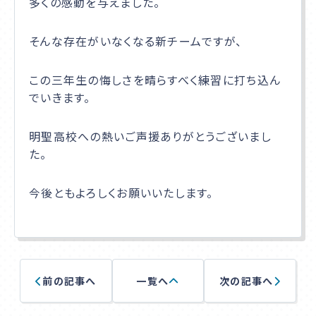
多くの感動を与えました。
アクセス
そんな存在がいなくなる新チームですが、
この三年生の悔しさを晴らすべく練習に打ち込ん
でいきます。
入学相談室
(平日9:00〜18:00
土日祝休み
)
明聖高校への熱いご声援ありがとうございまし
千葉本校
た。
043-225-5622
今後ともよろしくお願いいたします。
中野キャンパス
03-5340-7210
前の記事へ
一覧へ
次の記事へ